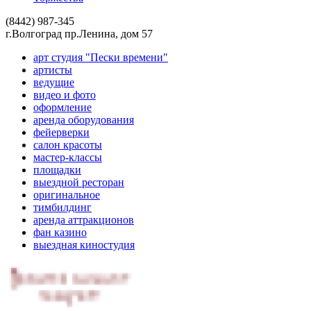
(8442) 987-345
г.Волгоград пр.Ленина, дом 57
арт студия "Пески времени"
артисты
ведущие
видео и фото
оформление
аренда оборудования
фейерверки
салон красоты
мастер-классы
площадки
выездной ресторан
оригинальное
тимбилдинг
аренда аттракционов
фан казино
выездная киностудия