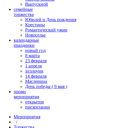
Выпускной
cемейные
торжества
Юбилей и День рождения
Крестины
Романтический ужин
Новоселье
календарные
праздники
новый год
8 марта
23 февраля
1 апреля
хеллоуин
14 февраля
Масленица
День победы ( 9 мая )
промо
мероприятия
открытия
презентации
Мероприятия
/
Торжества