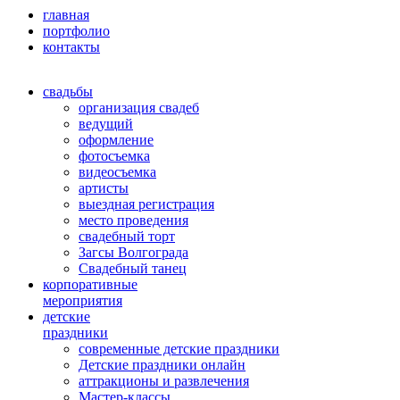
главная
портфолио
контакты
свадьбы
организация свадеб
ведущий
оформление
фотосъемка
видеосъемка
артисты
выездная регистрация
место проведения
свадебный торт
Загсы Волгограда
Свадебный танец
корпоративные
мероприятия
детские
праздники
современные детские праздники
Детские праздники онлайн
аттракционы и развлечения
Мастер-классы