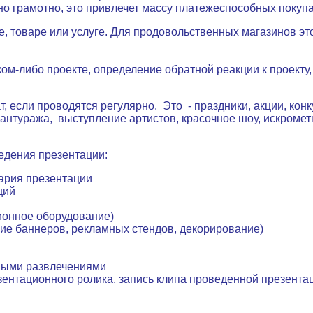
 грамотно, это привлечет массу платежеспособных покупат
е, товаре или услуге. Для продовольственных магазинов эт
м-либо проекте, определение обратной реакции к проекту,
т, если проводятся регулярно.
Это
- праздники, акции, кон
 антуража,
выступление артистов, красочное шоу, искроме
едения презентации:
нария презентации
ций
ионное оборудование)
ие баннеров, рекламных стендов, декорирование)
и
ными развлечениями
зентационного ролика, запись клипа проведенной презента