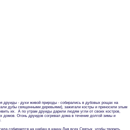
бря друиды - духи живой природы - собирались в дубовых рощах на
тали дубы священными деревьями), зажигали костры и приносили злым
вить их. А по утрам друиды дарили людям угли от своих костров,
их домов. Огонь друидов согревал дома в течение долгой зимы и
.
 сила собирается на шабаш в канун Дня всех Святых, чтобы творить