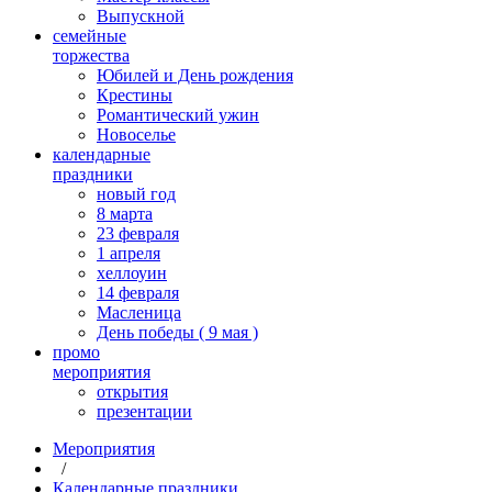
Выпускной
cемейные
торжества
Юбилей и День рождения
Крестины
Романтический ужин
Новоселье
календарные
праздники
новый год
8 марта
23 февраля
1 апреля
хеллоуин
14 февраля
Масленица
День победы ( 9 мая )
промо
мероприятия
открытия
презентации
Мероприятия
/
Календарные праздники