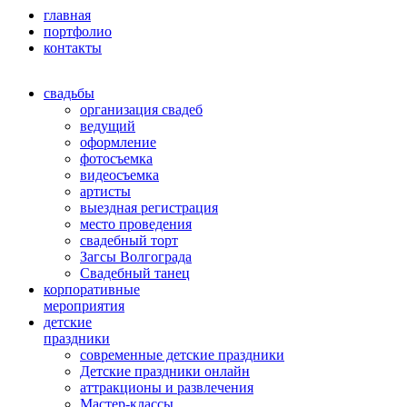
главная
портфолио
контакты
свадьбы
организация свадеб
ведущий
оформление
фотосъемка
видеосъемка
артисты
выездная регистрация
место проведения
свадебный торт
Загсы Волгограда
Свадебный танец
корпоративные
мероприятия
детские
праздники
современные детские праздники
Детские праздники онлайн
аттракционы и развлечения
Мастер-классы