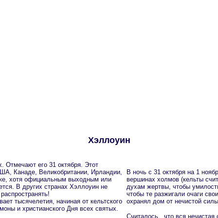
Хэллоуин
. Отмечают его 31 октября. Этот
США, Канаде, Великобритании, Ирландии,
В ночь с 31 октября на 1 ноя
ике, хотя официальным выходным или
вершинах холмов (кельты счи
тся. В других странах Хэллоуин не
духам жертвы, чтобы умилости
 распространять!
чтобы те разжигали очаги сво
ает тысячелетия, начиная от кельтского
охранял дом от нечистой силы
моны и христианского Дня всех святых.
Cчиталось , что вся нечистая