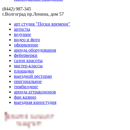
(8442) 987-345
г.Волгоград пр.Ленина, дом 57
арт студия "Пески времени"
артисты
ведущие
видео и фото
оформление
аренда оборудования
фейерверки
салон красоты
мастер-классы
площадки
выездной ресторан
оригинальное
тимбилдинг
аренда аттракционов
фан казино
выездная киностудия