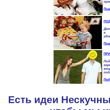
пре
Под
ПОД
Дет
в 
уди
Под
ПР
По
вар
ве
под
Под
Есть идеи Нескучны