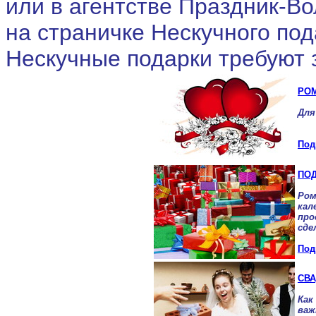
или в агентстве Праздник-В
на страничке Нескучного под
Нескучные подарки требуют 
РО
Для
Под
ПОД
Ро
кал
про
сде
Под
СВ
Как
ва