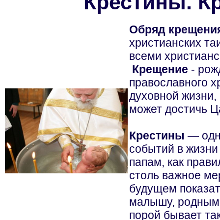
Крестины. К
Обряд крещени
христианских та
всеми христианс
Крещение
- рож
православного х
духовной жизни, 
может достичь Ц
Крестины
— одн
событий в жизни
папам, как прави
столь важное ме
будущем показат
малышу, родным,
порой бывает так