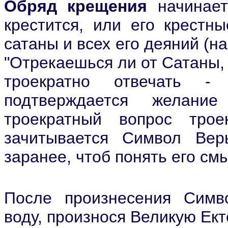
Обряд крещения
начинаетс
крестится, или его крестн
сатаны и всех его деяний (н
"Отрекаешься ли от Сатаны, 
троекратно отвечать -
подтверждается желани
троекратный вопрос трое
зачитывает
ся
Символ Вер
заранее, чтоб понять его см
После произнесения Симв
воду, произнося В
еликую Ек