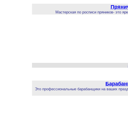
Пряни
Мастерская по росписи пряников- это яр
Барабан
Это профессиональные барабанщики на ваших праздни