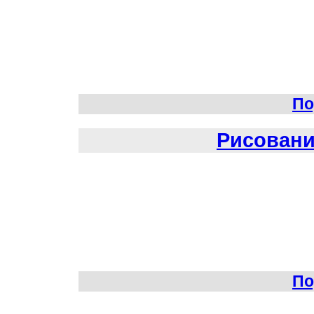
По
Рисовани
По