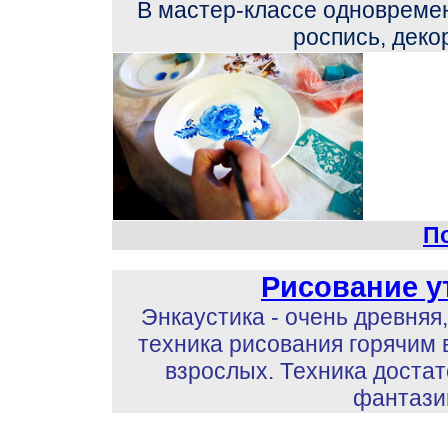
В мастер-классе одновремен
роспись, дек
П
Рисование у
Энкаустика - очень древня
техника рисования горячим в
взрослых. Техника достат
фантази