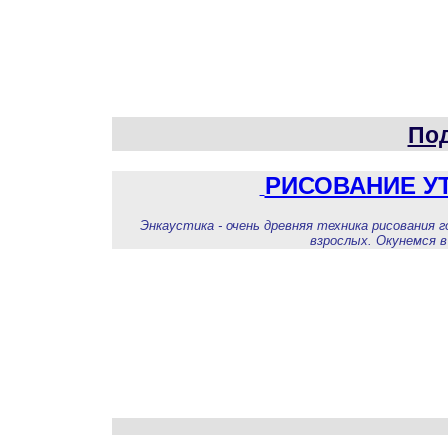
Под
РИСОВАНИЕ У
Энкаустика - очень древняя техника рисования 
взрослых.
Окунемся в