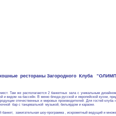
кошные рестораны Загородного Клуба "ОЛИМ
 мест.
Там же располагаются 2 банкетных зала с уникальным дизайном
ой и видом на бассейн.
В меню блюда русской и европейской кухни, при
продукции отечественных и мировых производителей.
Для гостей клуба 
ночной бар с танцевальной музыкой, бильярдом и караоке.
й банкет, зажигательная шоу-программа , искрометный ведущий и множе