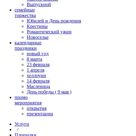
Выпускной
cемейные
торжества
Юбилей и День рождения
Крестины
Романтический ужин
Новоселье
календарные
праздники
новый год
8 марта
23 февраля
1 апреля
хеллоуин
14 февраля
Масленица
День победы ( 9 мая )
промо
мероприятия
открытия
презентации
Услуги
/
Площадки