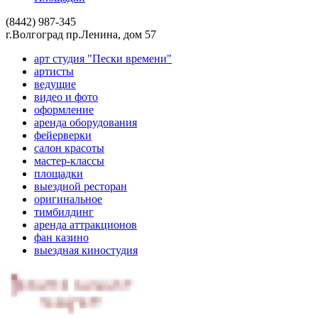
(8442) 987-345
г.Волгоград пр.Ленина, дом 57
арт студия "Пески времени"
артисты
ведущие
видео и фото
оформление
аренда оборудования
фейерверки
салон красоты
мастер-классы
площадки
выездной ресторан
оригинальное
тимбилдинг
аренда аттракционов
фан казино
выездная киностудия