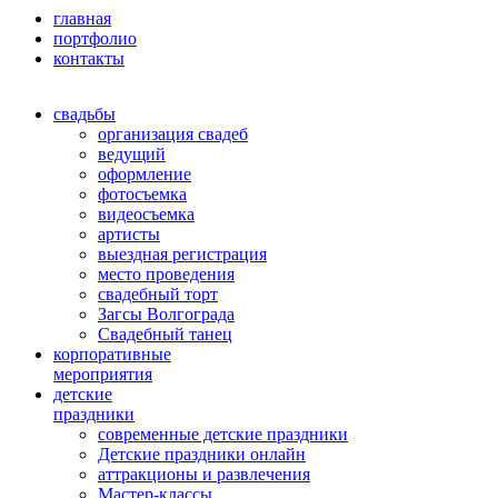
главная
портфолио
контакты
свадьбы
организация свадеб
ведущий
оформление
фотосъемка
видеосъемка
артисты
выездная регистрация
место проведения
свадебный торт
Загсы Волгограда
Свадебный танец
корпоративные
мероприятия
детские
праздники
современные детские праздники
Детские праздники онлайн
аттракционы и развлечения
Мастер-классы